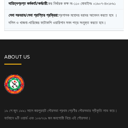
কর নির্ধারক কক্ষ নং-১১০ মোবাইলঃ ০১৯০৭-৪৮১৮৯১
প্রশাসক মহোদয় বরাবর আবেদন করতে হবে ।
দলিল ও খাজনা-খারিজের ফটোকপি ওয়ারিশান সনদ পত্র সংযুক্ত করতে হবে।
ABOUT US
১৯ শে জুন ১৯৯১ সালে জয়পুরহাট পৌরসভা প্রথম শ্রেণীর পৌরসভার স্বীকৃতি লাভ করে।
বর্তমানে ৯টি ওয়ার্ড এবং ১০৬৭২৯ জন জনগোষ্ঠি নিয়ে এই পৌরসভা।