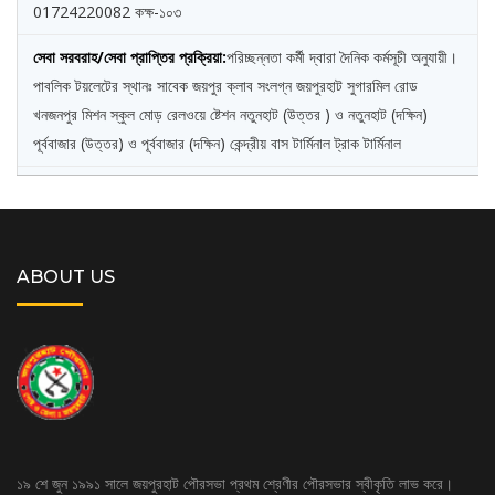
01724220082 কক্ষ-১০৩
পরিচ্ছন্নতা কর্মী দ্বারা দৈনিক কর্মসূচী অনুযায়ী।
পাবলিক টয়লেটের স্থানঃ সাবেক জয়পুর ক্লাব সংলগ্ন জয়পুরহাট সুগারমিল রোড
খনজনপুর মিশন স্কুল মোড় রেলওয়ে ষ্টেশন নতুনহাট (উত্তর ) ও নতুনহাট (দক্ষিন)
পূর্ববাজার (উত্তর) ও পূর্ববাজার (দক্ষিন) কেন্দ্রীয় বাস টার্মিনাল ট্রাক টার্মিনাল
ABOUT US
১৯ শে জুন ১৯৯১ সালে জয়পুরহাট পৌরসভা প্রথম শ্রেণীর পৌরসভার স্বীকৃতি লাভ করে।