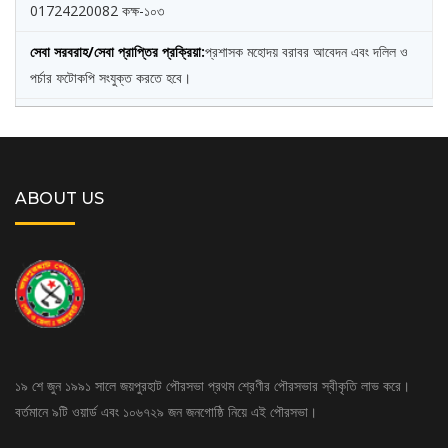
01724220082 কক্ষ-১০৩
প্রশাসক মহোদয় বরাবর আবেদন এবং দলিল ও
পর্চার ফটোকপি সংযুক্ত করতে হবে।
ABOUT US
১৯ শে জুন ১৯৯১ সালে জয়পুরহাট পৌরসভা প্রথম শ্রেণীর পৌরসভার স্বীকৃতি লাভ করে।
বর্তমানে ৯টি ওয়ার্ড এবং ১০৬৭২৯ জন জনগোষ্ঠি নিয়ে এই পৌরসভা।