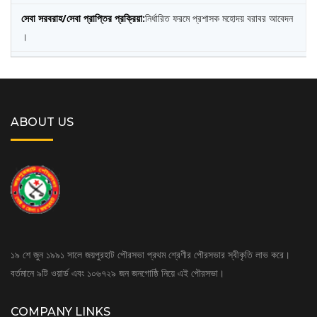
নির্ধারিত ফরমে প্রশাসক মহোদয় বরাবর আবেদন
।
ABOUT US
১৯ শে জুন ১৯৯১ সালে জয়পুরহাট পৌরসভা প্রথম শ্রেণীর পৌরসভার স্বীকৃতি লাভ করে।
বর্তমানে ৯টি ওয়ার্ড এবং ১০৬৭২৯ জন জনগোষ্ঠি নিয়ে এই পৌরসভা।
COMPANY LINKS